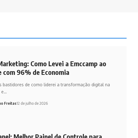
Marketing: Como Levei a Emccamp ao
e com 96% de Economia
s bastidores de como liderei a transformação digital na
 e…
no Freitas
12 de julho de 2026
nel: Melhor Painel de Controle para