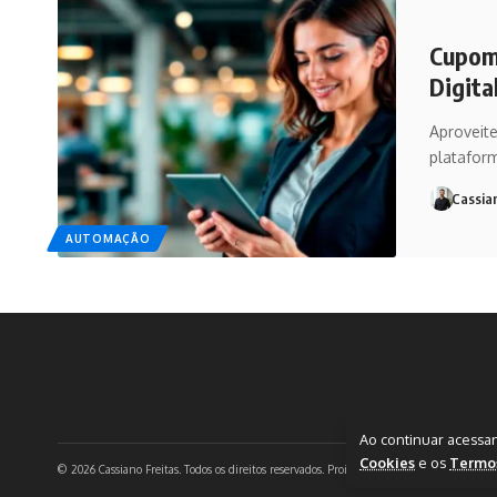
Cupom 
Digita
Aproveit
platafor
Cassia
AUTOMAÇÃO
Ao continuar acessa
Cookies
e os
Termo
© 2026 Cassiano Freitas. Todos os direitos reservados. Proibida a reprodução total ou par