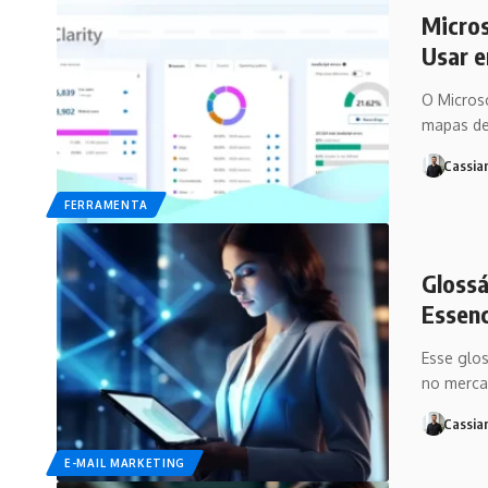
Micros
Usar e
O Microso
mapas de
Cassia
FERRAMENTA
Glossá
Essenc
Esse glos
no merc
Cassia
E-MAIL MARKETING