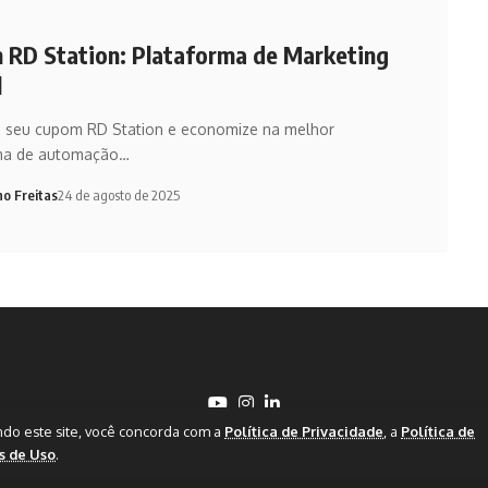
RD Station: Plataforma de Marketing
l
e seu cupom RD Station e economize na melhor
ma de automação…
no Freitas
24 de agosto de 2025
ndo este site, você concorda com a
Política de Privacidade
, a
Política de
s de Uso
.
cial sem autorização prévia.
Contato
S