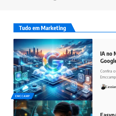
Tudo em Marketing
IA no 
Googl
Confira o
Emccamp
Cassia
EMCCAMP
Easypa