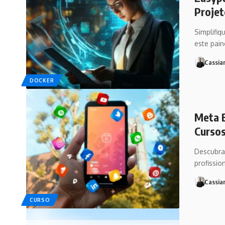
Projet
Simplifiq
este pain
Cassia
DOCKER
Meta B
Cursos
Descubra 
profissio
Cassia
CURSO