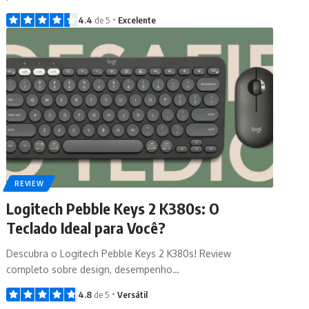
4.4
de 5
Excelente
REVIEW
Logitech Pebble Keys 2 K380s: O
Teclado Ideal para Você?
Descubra o Logitech Pebble Keys 2 K380s! Review
completo sobre design, desempenho…
4.8
de 5
Versátil