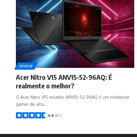
REVIEW
Acer Nitro V15 ANV15-52-96AQ: É
realmente o melhor?
O Acer Nitro V15 modelo ANV15-52-96AQ é um notebook
gamer de alta…
4.6
de 5